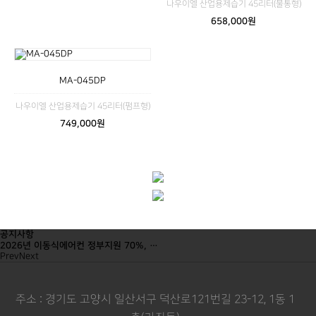
나우이엘 산업용제습기 45리터(물통형)
658,000원
MA-045DP
나우이엘 산업용제습기 45리터(펌프형)
749,000원
공지사항
2026년 이동식에어컨 정부지원 70%, …
Prev
Next
주소 : 경기도 고양시 일산서구 덕산로121번길 23-12, 1동 1