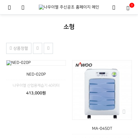
0
소형
상품정렬
NED-020P
나우이엘 산업용제습기 40리터
413,000원
MA-045DT